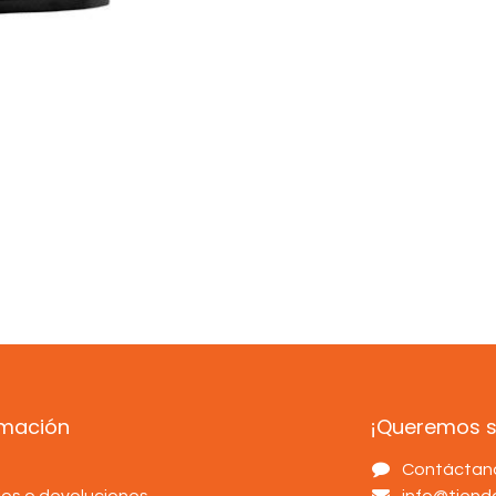
rmación
¡Queremos sa
s
Contáctan