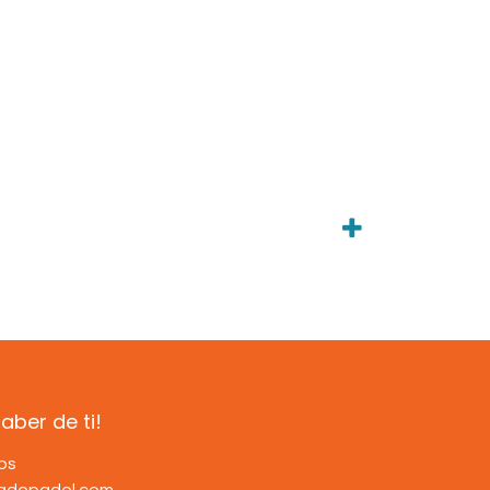
ber de ti!
os