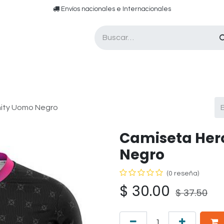
​​ E​nvíos nacionales e ​​​Internacionales​
Asesor de pádel
Tarjetas de Regalo
nity Uomo Negro
Camiseta Her
Negro
(0 reseña)
$
30.00
$
37.50