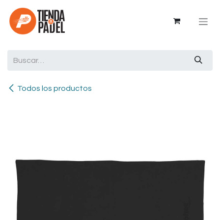
Ir al contenido
Todos los productos