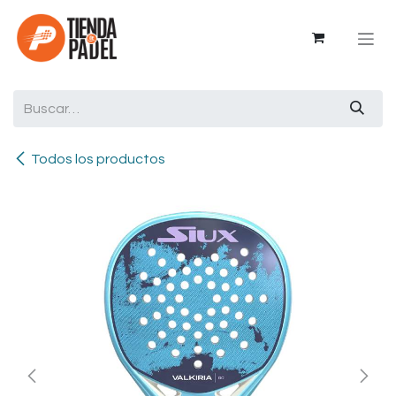
Ir al contenido
Todos los productos