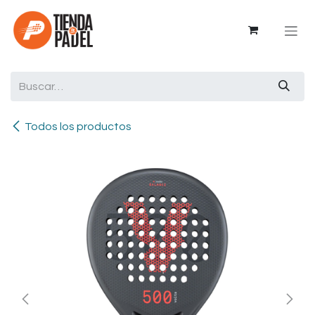
Ir al contenido
Todos los productos