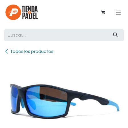
Ir al contenido
Todos los productos