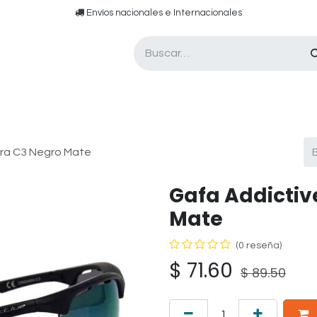
​​ E​nvíos nacionales e ​​​Internacionales​
Asesor de pádel
Tarjetas de Regalo
ra C3 Negro Mate
Gafa Addictiv
Mate
(0 reseña)
$
71.60
$
89.50