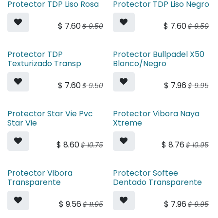
Protector TDP Liso Rosa
Protector TDP Liso Negro
$
7.60
$
7.60
$
9.50
$
9.50
Protector TDP
Protector Bullpadel X50
Texturizado Transp
Blanco/Negro
$
7.60
$
7.96
$
9.50
$
9.95
Protector Star Vie Pvc
Protector Vibora Naya
Star Vie
Xtreme
$
8.60
$
8.76
$
10.75
$
10.95
Protector Vibora
Protector Softee
Transparente
Dentado Transparente
$
9.56
$
7.96
$
11.95
$
9.95