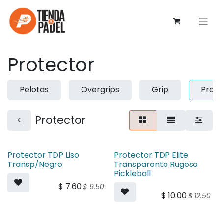
Ir al contenido
Protector
Pelotas
Overgrips
Grip
Prot
Protector
Protector TDP Liso
Protector TDP Elite
Transp/Negro
Transparente Rugoso
Pickleball
$
7.60
$
9.50
$
10.00
$
12.50