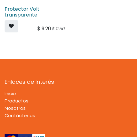
Protector Volt
transparente
$
9.20
$
11.50
Enlaces de Interés
Inicio
Productos
Nosotros
Contáctenos