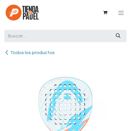
Ir al contenido
Todos los productos