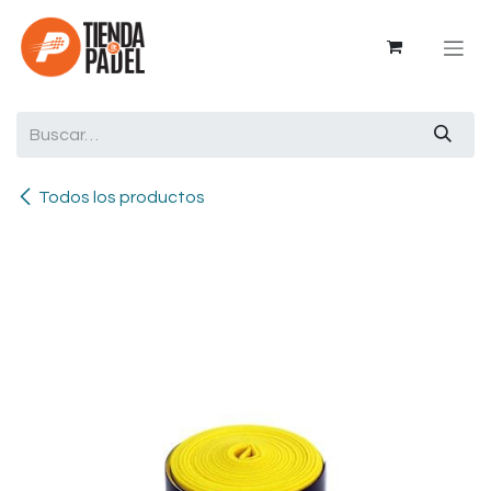
Ir al contenido
Todos los productos