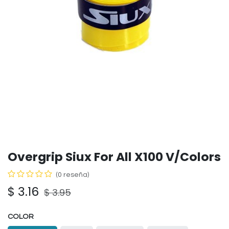
Overgrip Siux For All X100 V/Colors
(0 reseña)
$
3.16
$
3.95
COLOR