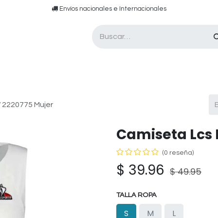
​​ E​nvíos nacionales e ​​​Internacionales​
Asesor de pádel
Tarjetas de Regalo
 2220775 Mujer
Camiseta Lcs 
(0 reseña)
$
39.96
$
49.95
TALLA ROPA
S
M
L