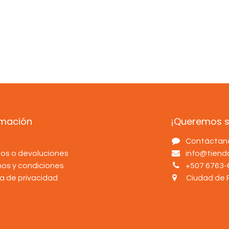
rmación
¡Queremos sa
s
Contáctan
os o devoluciones
info@tien
nos y condiciones
+507 6763-
ca de privacidad
Ciudad de 