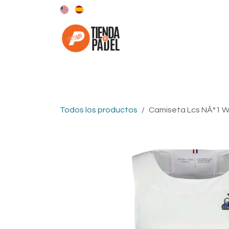
Ir al contenido
Categorías
Marcas
Todos los productos
Camiseta Lcs NÂ°1 W