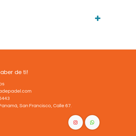
ber de ti!
os
dadepadel.com
6443
Panamá, San Francisco, Calle 67
.