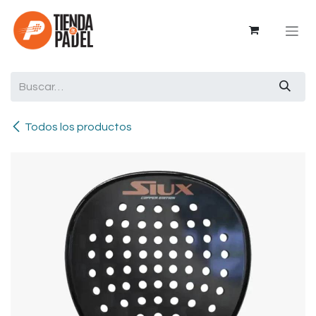
Ir al contenido
Todos los productos