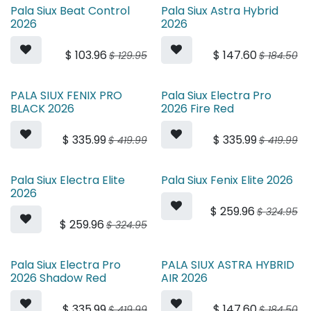
Pala Siux Beat Control
Pala Siux Astra Hybrid
2026
2026
$
103.96
$
147.60
$
129.95
$
184.50
PALA SIUX FENIX PRO
Pala Siux Electra Pro
BLACK 2026
2026 Fire Red
$
335.99
$
335.99
$
419.99
$
419.99
Pala Siux Electra Elite
Pala Siux Fenix Elite 2026
2026
$
259.96
$
324.95
$
259.96
$
324.95
Pala Siux Electra Pro
PALA SIUX ASTRA HYBRID
2026 Shadow Red
AIR 2026
$
335.99
$
147.60
$
419.99
$
184.50