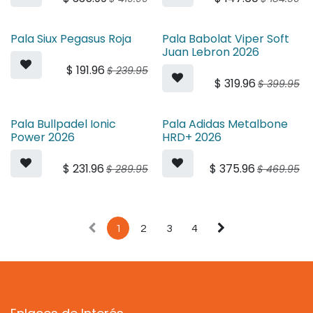
Pala Siux Pegasus Roja
Pala Babolat Viper Soft
Juan Lebron 2026
$
191.96
$
239.95
$
319.96
$
399.95
Pala Bullpadel Ionic
Pala Adidas Metalbone
Power 2026
HRD+ 2026
$
231.96
$
375.96
$
289.95
$
469.95
1
2
3
4