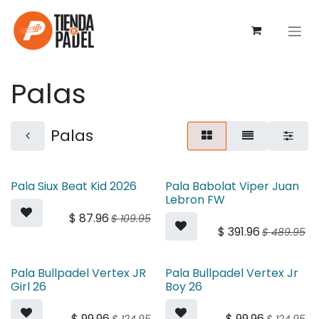
Ir al contenido
Palas
Palas
Pala Siux Beat Kid 2026
Pala Babolat Viper Juan
Lebron FW
$
87.96
$
109.95
$
391.96
$
489.95
Pala Bullpadel Vertex JR
Pala Bullpadel Vertex Jr
Girl 26
Boy 26
$
99.96
$
99.96