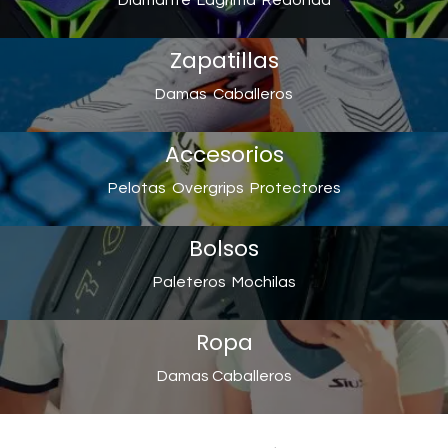
Diamante
Lágrima
Redonda
Zapatillas
Damas
Caballeros
Accesorios
Pelotas
Overgrips
Protectores
Bolsos
Paleteros
Mochilas
Ropa
Damas
Caballeros