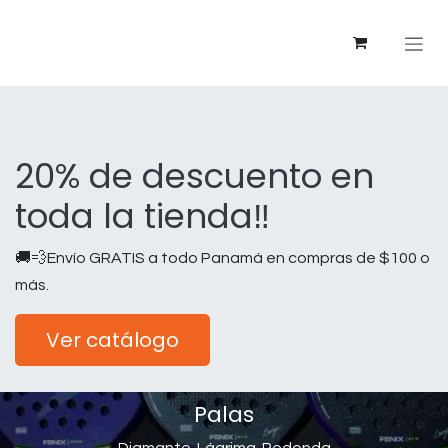
Ir al contenido
20% de descuento en
toda la tienda‼️
🚚💨Envío GRATIS a todo Panamá en compras de $100 o
más.
Ver catálogo
Palas