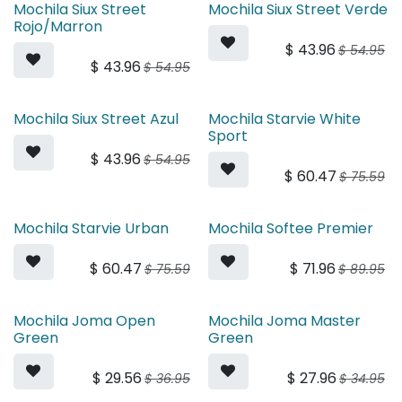
Mochila Siux Street
Mochila Siux Street Verde
Rojo/Marron
$
43.96
$
54.95
$
43.96
$
54.95
Mochila Siux Street Azul
Mochila Starvie White
Sport
$
43.96
$
54.95
$
60.47
$
75.59
Mochila Starvie Urban
Mochila Softee Premier
$
60.47
$
71.96
$
75.59
$
89.95
Mochila Joma Open
Mochila Joma Master
Green
Green
$
29.56
$
27.96
$
36.95
$
34.95