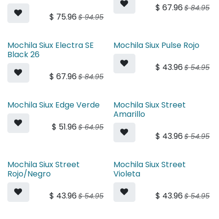
$
67.96
$
84.95
$
75.96
$
94.95
Mochila Siux Electra SE
Mochila Siux Pulse Rojo
Black 26
$
43.96
$
54.95
$
67.96
$
84.95
Mochila Siux Edge Verde
Mochila Siux Street
Amarillo
$
51.96
$
64.95
$
43.96
$
54.95
Mochila Siux Street
Mochila Siux Street
Rojo/Negro
Violeta
$
43.96
$
43.96
$
54.95
$
54.95