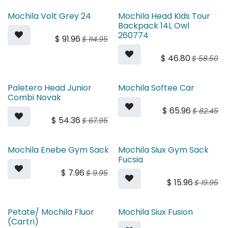
Mochila Volt Grey 24
Mochila Head Kids Tour
Backpack 14L Owl
260774
$
91.96
$
114.95
$
46.80
$
58.50
Paletero Head Junior
Mochila Softee Car
Combi Novak
$
65.96
$
82.45
$
54.36
$
67.95
Mochila Enebe Gym Sack
Mochila Siux Gym Sack
Fucsia
$
7.96
$
9.95
$
15.96
$
19.95
Petate/ Mochila Fluor
Mochila Siux Fusion
(Cartri)