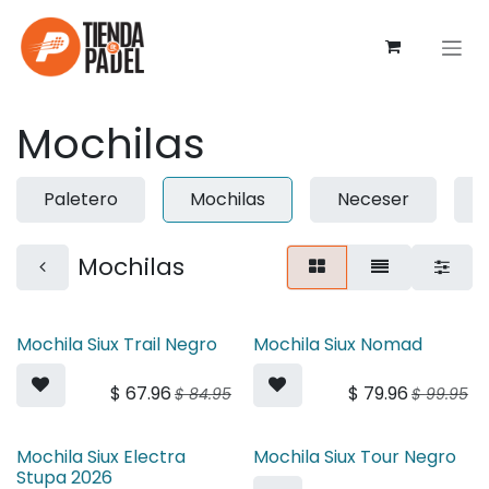
Ir al contenido
Mochilas
Paletero
Mochilas
Neceser
Mochilas
Mochila Siux Trail Negro
Mochila Siux Nomad
$
67.96
$
79.96
$
84.95
$
99.95
Mochila Siux Electra
Mochila Siux Tour Negro
Stupa 2026