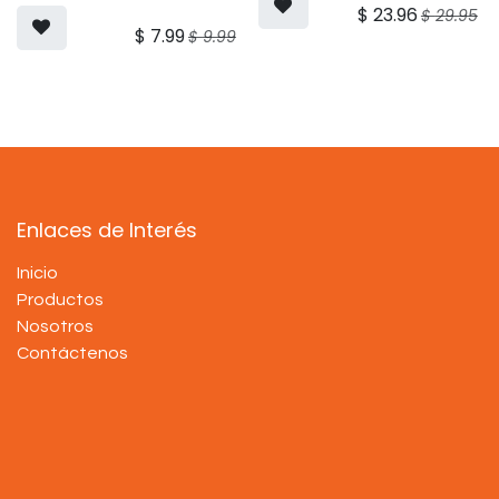
$
23.96
$
29.95
$
7.99
$
9.99
Enlaces de Interés
Inicio
Productos
Nosotros
Contáctenos