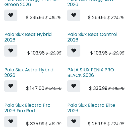
Green 2026
2026
$
335.96
$
259.96
$
419.95
$
324.95
Pala Siux Beat Hybrid
Pala Siux Beat Control
2026
2026
$
103.96
$
103.96
$
129.95
$
129.95
Pala Siux Astra Hybrid
PALA SIUX FENIX PRO
2026
BLACK 2026
$
147.60
$
335.99
$
184.50
$
419.99
Pala Siux Electra Pro
Pala Siux Electra Elite
2026 Fire Red
2026
$
335.99
$
259.96
$
419.99
$
324.95