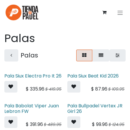
Ir al contenido
Palas
Palas
Pala Siux Electra Pro It 26
Pala Siux Beat Kid 2026
$
335.96
$
87.96
$
419.95
$
109.95
Pala Babolat Viper Juan
Pala Bullpadel Vertex JR
Lebron FW
Girl 26
$
391.96
$
99.96
$
489.95
$
124.95