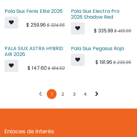
Pala Siux Fenix Elite 2026
Pala Siux Electra Pro
2026 Shadow Red
$
259.96
$
324.95
$
335.99
$
419.99
PALA SIUX ASTRA HYBRID
Pala Siux Pegasus Roja
AIR 2026
$
191.96
$
239.95
$
147.60
$
184.50
1
2
3
4
Enlaces de Interés