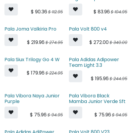
$
90.36
$
83.96
$
112.95
$
104.95
Pala Joma Valkiria Pro
Pala Volt 800 v4
$
219.96
$
272.00
$
274.95
$
340.00
Pala Siux Trilogy Go 4 W
Pala Adidas Adipower
Team Light 3.3
$
179.96
$
224.95
$
195.96
$
244.95
Pala Vibora Naya Junior
Pala Vibora Black
Purple
Mamba Junior Verde Sft
$
75.96
$
75.96
$
94.95
$
94.95
Pala Adidas AdiPower
​Pala Volt 800 V23