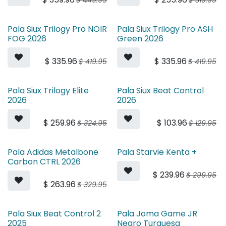
$
449.95
$
319.95
Pala Siux Trilogy Pro NOIR
Pala Siux Trilogy Pro ASH
FOG 2026
Green 2026
$
335.96
$
335.96
$
419.95
$
419.95
Pala Siux Trilogy Elite
Pala Siux Beat Control
2026
2026
$
259.96
$
103.96
$
324.95
$
129.95
Pala Adidas Metalbone
Pala Starvie Kenta +
Carbon CTRL 2026
$
239.96
$
299.95
$
263.96
$
329.95
Pala Siux Beat Control 2
Pala Joma Game JR
2025
Negro Turquesa