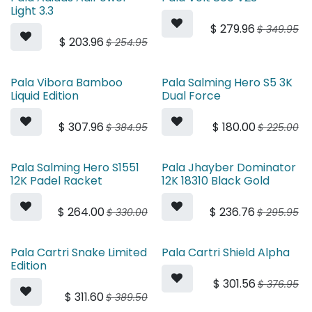
Light 3.3
$
279.96
$
349.95
$
203.96
$
254.95
Pala Vibora Bamboo
Pala Salming Hero S5 3K
Liquid Edition
Dual Force
$
307.96
$
180.00
$
384.95
$
225.00
Pala Salming Hero S1551
Pala Jhayber Dominator
12K Padel Racket
12K 18310 Black Gold
$
264.00
$
236.76
$
330.00
$
295.95
Pala Cartri Snake Limited
Pala Cartri Shield Alpha
Edition
$
301.56
$
376.95
$
311.60
$
389.50