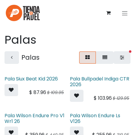
Ir al contenido
Palas
fi
Palas
Pala Siux Beat Kid 2026
Pala Bullpadel Indiga CTR
2026
$
87.96
$
109.95
$
103.96
$
129.95
Pala Wilson Endure Pro V1
Pala Wilson Endure Ls
Wr1 26
V126
$
359.96
$
255.96