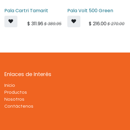
Pala Cartri Tamarit
Pala Volt 500 Green
$
311.96
$
216.00
$
389.95
$
270.00
Enlaces de Interés
Inicio
Productos
Nosotros
Contáctenos