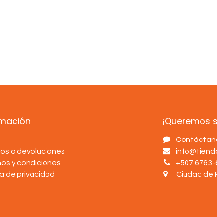
rmación
¡Queremos sa
s
Contáctan
os o devoluciones
info@tien
nos y condiciones
+507 6763-
ca de privacidad
Ciudad de 