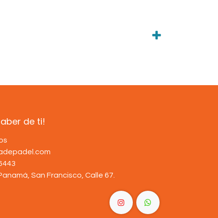
ber de ti!
os
dadepadel.com
6443
Panamá, San Francisco, Calle 67
.