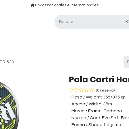
​​ E​nvíos nacionales e ​​​Internacionales​
Asesor de pádel
Tarjetas de Regalo
CTR 520
Pala Cartri H
(0 reseña)
- Peso / Weight: 355/375 gr
- Ancho / Width: 38m
- Marco / Frame: Carbono
- Núcleo / Core: Eva Soft Bla
- Forma / Shape: Lágrima